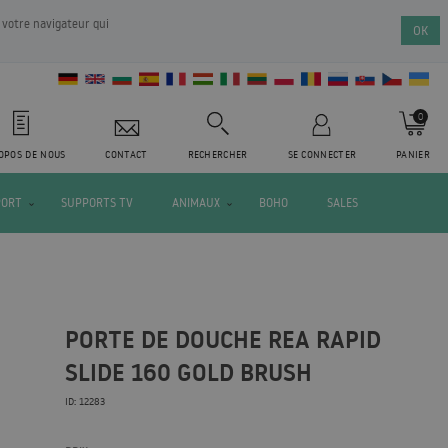
 votre navigateur qui
OK
0
OPOS DE NOUS
CONTACT
RECHERCHER
SE CONNECTER
PANIER
PORT
SUPPORTS TV
ANIMAUX
BOHO
SALES
PORTE DE DOUCHE REA RAPID
SLIDE 160 GOLD BRUSH
ID: 12283