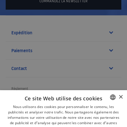
COMMANDEZ LA NEWSLETTER
Expédition
Paiements
Contact
Règlement
×
Ce site Web utilise des cookies
À propos de la société
Nous utilisons des cookies pour personnaliser le contenu, les
Expédition
publicités et analyser notre trafic. Nous partageons également des
POLISH
informations sur votre utilisation de notre site avec nos partenaires
Renvois, réclamations
BULGARIAN
de publicité et d"analyse qui peuvent les combiner avec d"autres