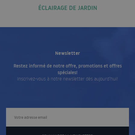
ÉCLAIRAGE DE JARDIN
Newsletter
Restez informé de notre offre, promotions et offres
spéciales!
Inscrivez-vous à notre newsletter dès aujourd’hui!