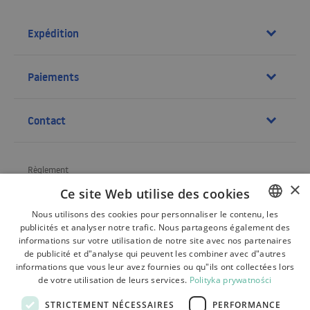
Expédition
Paiements
Contact
Règlement
×
Ce site Web utilise des cookies
À propos de la société
Nous utilisons des cookies pour personnaliser le contenu, les
Expédition
publicités et analyser notre trafic. Nous partageons également des
POLISH
informations sur votre utilisation de notre site avec nos partenaires
Renvois, réclamations
BULGARIAN
de publicité et d"analyse qui peuvent les combiner avec d"autres
informations que vous leur avez fournies ou qu"ils ont collectées lors
CZECH
Paiements
de votre utilisation de leurs services.
Polityka prywatności
FRENCH
Contact
STRICTEMENT NÉCESSAIRES
PERFORMANCE