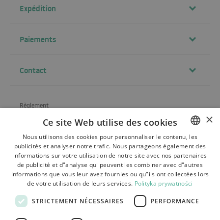
Expédition
Paiements
Contact
Règlement
×
Ce site Web utilise des cookies
À propos de la société
Nous utilisons des cookies pour personnaliser le contenu, les
Expédition
publicités et analyser notre trafic. Nous partageons également des
POLISH
informations sur votre utilisation de notre site avec nos partenaires
Renvois, réclamations
BULGARIAN
de publicité et d"analyse qui peuvent les combiner avec d"autres
informations que vous leur avez fournies ou qu"ils ont collectées lors
CZECH
Paiements
de votre utilisation de leurs services.
Polityka prywatności
FRENCH
Contact
STRICTEMENT NÉCESSAIRES
PERFORMANCE
SPANISH