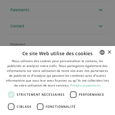
Paiements
Contact
Règlement
×
Ce site Web utilise des cookies
À propos de la société
Nous utilisons des cookies pour personnaliser le contenu, les
Expédition
publicités et analyser notre trafic. Nous partageons également des
POLISH
informations sur votre utilisation de notre site avec nos partenaires
Renvois, réclamations
BULGARIAN
de publicité et d"analyse qui peuvent les combiner avec d"autres
informations que vous leur avez fournies ou qu"ils ont collectées lors
Paiements
CZECH
de votre utilisation de leurs services.
Polityka prywatności
FRENCH
Contact
STRICTEMENT NÉCESSAIRES
PERFORMANCE
SPANISH
CIBLAGE
FONCTIONNALITÉ
ITALIAN