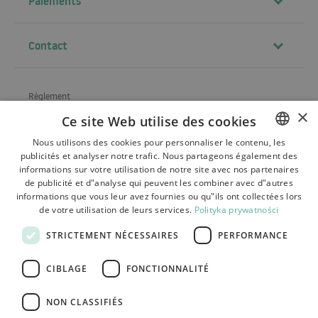
Paiements
Contact
Règlement
×
Ce site Web utilise des cookies
À propos de la société
Nous utilisons des cookies pour personnaliser le contenu, les
Expédition
publicités et analyser notre trafic. Nous partageons également des
POLISH
informations sur votre utilisation de notre site avec nos partenaires
Renvois, réclamations
BULGARIAN
de publicité et d"analyse qui peuvent les combiner avec d"autres
informations que vous leur avez fournies ou qu"ils ont collectées lors
Paiements
CZECH
de votre utilisation de leurs services.
Polityka prywatności
FRENCH
Contact
STRICTEMENT NÉCESSAIRES
PERFORMANCE
SPANISH
CIBLAGE
FONCTIONNALITÉ
ITALIAN
LITHUANIAN
NON CLASSIFIÉS