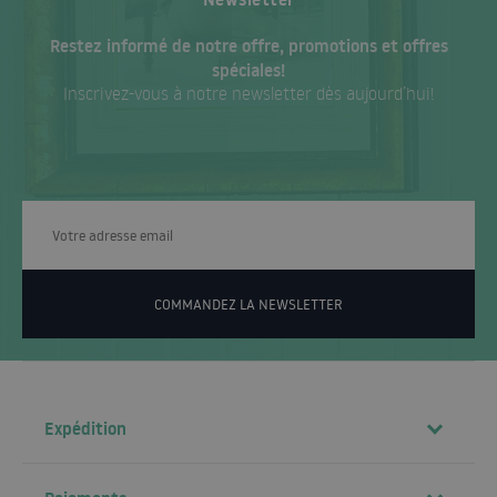
Restez informé de notre offre, promotions et offres
spéciales!
Inscrivez-vous à notre newsletter dès aujourd’hui!
COMMANDEZ LA NEWSLETTER
Expédition