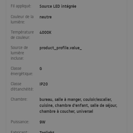
Fil appliqué:
Source LED intégrée
Couleur de la
neutre
lumière:
Température
4000K
de couleur:
Source de
product_profile.value_
lumière
incluse:
Classe
G
énergétique:
Classe
IP20
d'étanchéité:
Chambre:
bureau, salle à manger, couloir/escalier,
cuisine, chambre d'enfant, salle de séjour,
chambre à coucher, universel
Puissance:
9W
Fabricant:
Toolight