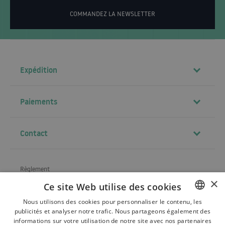
COMMANDEZ LA NEWSLETTER
Expédition
Paiements
Contact
Règlement
×
Ce site Web utilise des cookies
À propos de la société
Nous utilisons des cookies pour personnaliser le contenu, les
Expédition
publicités et analyser notre trafic. Nous partageons également des
POLISH
informations sur votre utilisation de notre site avec nos partenaires