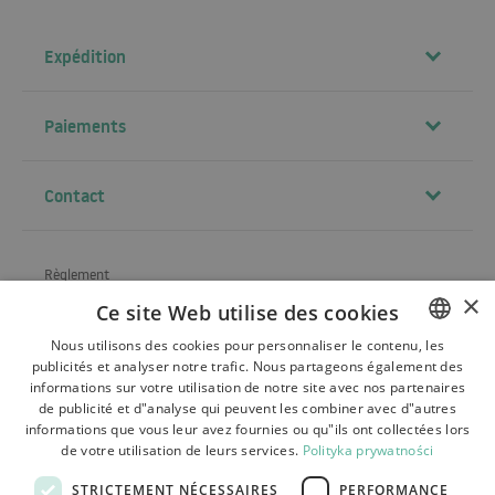
Expédition
Paiements
Contact
Règlement
×
Ce site Web utilise des cookies
À propos de la société
Nous utilisons des cookies pour personnaliser le contenu, les
Expédition
publicités et analyser notre trafic. Nous partageons également des
POLISH
informations sur votre utilisation de notre site avec nos partenaires
Renvois, réclamations
BULGARIAN
de publicité et d"analyse qui peuvent les combiner avec d"autres
informations que vous leur avez fournies ou qu"ils ont collectées lors
CZECH
Paiements
de votre utilisation de leurs services.
Polityka prywatności
FRENCH
Contact
STRICTEMENT NÉCESSAIRES
PERFORMANCE